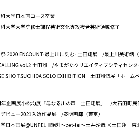
身
術工科大学日本画コース卒業
術工科大学大学院修士課程芸術文化専攻複合芸術領域修了
祭 2020 ENCOUNT-最上川に刻む- 土田翔展 /最上川美術館
U CALLING vol.2 土田翔 /やまがたクリエイティブシティセ
ASE SHO TSUCHIDA SOLO EXHIBITION 土田翔個展「ホー
40周年企画展小松均展「母なる川の声 土田翔展」 /大石田町
賞デビュー2021入選作品展 /泰明画廊（東京）
学日本画展@UNPEL Ⅲ絕対〜zet-tai〜⼟井沙織 ×⼟⽥翔 東