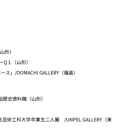
（山形）
ンターQ１（山形）
ムベース」/OOMACHI GALLERY（福島）
民俗歴史資料館（山形）
北芸術⼯科⼤学卒業⽣⼆⼈展 /UNPEL GALLERY（東