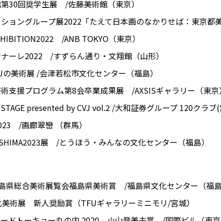
館第30回奨学生展 /佐藤美術館（東京）
レクショングループ展2022「たえて日本画のなかりせば：東京都
HIBITION2022 /ANB TOKYO（東京）
ンナーレ2022 /すずらん通り・文翔館（山形）
IZUの美術展 /会津若松市文化センター（福島）
芸術支援プログラム第8会卒業成果展 /AXSISギャラリー（東京
T STAGE presented by CVJ vol.2 /大和証券グループ 12
023 /画廊翠巒 （群馬）
KUSHIMA2023展 /とうほう・みんなの文化センター（福島）
 回福島県総合美術展覧会福島県美術賞 /福島県文化センター（福
河北美術展 新人奨励賞（TFUギャラリーミニモリ/宮城）
ワードトーキョー丸の内 2020 小山登美夫賞 /国際ビル（東